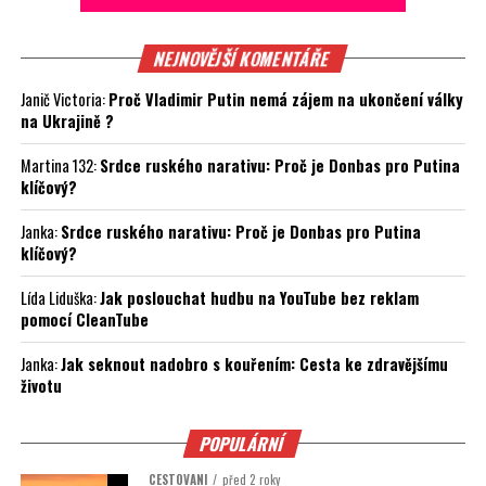
NEJNOVĚJŠÍ KOMENTÁŘE
Janič Victoria
:
Proč Vladimir Putin nemá zájem na ukončení války
na Ukrajině ?
Martina 132
:
Srdce ruského narativu: Proč je Donbas pro Putina
klíčový?
Janka
:
Srdce ruského narativu: Proč je Donbas pro Putina
klíčový?
Lída Liduška
:
Jak poslouchat hudbu na YouTube bez reklam
pomocí CleanTube
Janka
:
Jak seknout nadobro s kouřením: Cesta ke zdravějšímu
životu
POPULÁRNÍ
CESTOVÁNÍ
před 2 roky