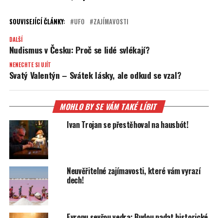
SOUVISEJÍCÍ ČLÁNKY:
UFO
ZAJÍMAVOSTI
DALŠÍ
Nudismus v Česku: Proč se lidé svlékají?
NENECHTE SI UJÍT
Svatý Valentýn – Svátek lásky, ale odkud se vzal?
MOHLO BY SE VÁM TAKÉ LÍBIT
Ivan Trojan se přestěhoval na hausbót!
Neuvěřitelné zajímavosti, které vám vyrazí
dech!
Evropu sevřou vedra: Budou padat historické