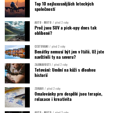
Top 10 nejluxusnějších leteckých
společností
AUTO - MOTO
před 2 roky
Proč jsou SUV a pick-upy dnes tak
oblíbené?
CESTOVÁNÍ
před 2 roky
Benátky nemusí být jen v Itálii. Už jste
navštívili ty na severu?
ZAJÍMAVOSTI
před 2 roky
Tetování: Umění na kůži s dlouhou
historií
ZDRAVÍ
před 2 roky
Omalovánky pro dospělé jsou terapie,
relaxace i kreativita
AUTO - MOTO
před 2 roky