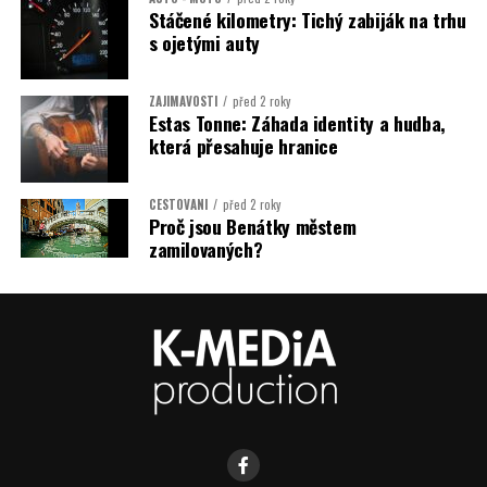
Stáčené kilometry: Tichý zabiják na trhu
s ojetými auty
ZAJÍMAVOSTI
před 2 roky
Estas Tonne: Záhada identity a hudba,
která přesahuje hranice
CESTOVÁNÍ
před 2 roky
Proč jsou Benátky městem
zamilovaných?