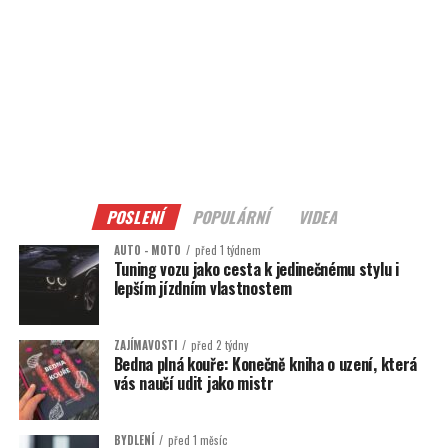
POSLENÍ
POPULÁRNÍ
VIDEA
AUTO - MOTO
před 1 týdnem
Tuning vozu jako cesta k jedinečnému stylu i
lepším jízdním vlastnostem
ZAJÍMAVOSTI
před 2 týdny
Bedna plná kouře: Konečně kniha o uzení, která
vás naučí udit jako mistr
BYDLENÍ
před 1 měsíc