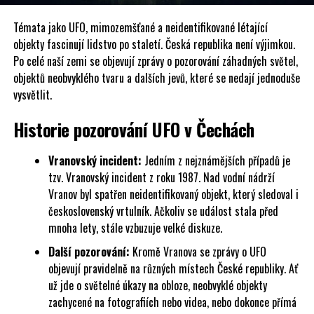
Témata jako UFO, mimozemšťané a neidentifikované létající
objekty fascinují lidstvo po staletí. Česká republika není výjimkou.
Po celé naší zemi se objevují zprávy o pozorování záhadných světel,
objektů neobvyklého tvaru a dalších jevů, které se nedají jednoduše
vysvětlit.
Historie pozorování UFO v Čechách
Vranovský incident:
Jedním z nejznámějších případů je
tzv. Vranovský incident z roku 1987. Nad vodní nádrží
Vranov byl spatřen neidentifikovaný objekt, který sledoval i
československý vrtulník. Ačkoliv se událost stala před
mnoha lety, stále vzbuzuje velké diskuze.
Další pozorování:
Kromě Vranova se zprávy o UFO
objevují pravidelně na různých místech České republiky. Ať
už jde o světelné úkazy na obloze, neobvyklé objekty
zachycené na fotografiích nebo videa, nebo dokonce přímá