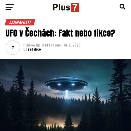
ZAJÍMAVOSTI
UFO v Čechách: Fakt nebo fikce?
Publikováno
před 1 rokem
-
14. 2. 2025
Od
redakce