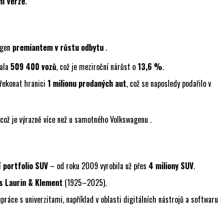
ní verze
.
agen
premiantem v růstu odbytu
.
dala
509 400 vozů
, což je meziroční nárůst o
13,6 %
.
překonat hranici
1 milionu prodaných aut
, což se naposledy podařilo v
 což je výrazně více než u samotného Volkswagenu .
í portfolio SUV
– od roku 2009 vyrobila už přes
4 miliony SUV
.
 s Laurin & Klement
(1925–2025).
upráce s univerzitami, například v oblasti digitálních nástrojů a softwaru