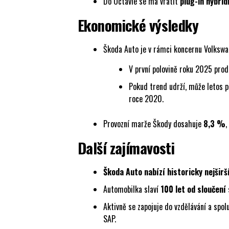
Do Octavie se má vrátit
plug-in hybrid
Ekonomické výsledky
Škoda Auto je v rámci koncernu Volksw
V první polovině roku 2025 pro
Pokud trend udrží, může letos 
roce 2020.
Provozní marže Škody dosahuje
8,3 %
,
Další zajímavosti
Škoda Auto nabízí historicky nejširš
Automobilka slaví
100 let od sloučení
Aktivně se zapojuje do vzdělávání a spol
SAP.