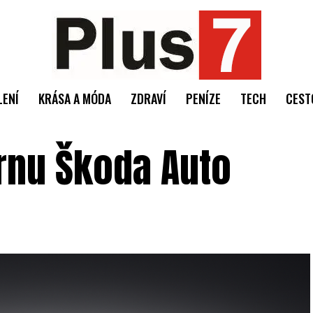
LENÍ
KRÁSA A MÓDA
ZDRAVÍ
PENÍZE
TECH
CEST
rnu Škoda Auto