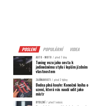
POSLENÍ
POPULÁRNÍ
VIDEA
AUTO - MOTO
před 7 dny
Tuning vozu jako cesta k
jedinečnému stylu i lepším jízdním
vlastnostem
ZAJÍMAVOSTI
před 2 týdny
Bedna plná kouře: Konečně kniha o
uzení, která vás naučí udit jako
mistr
BYDLENÍ
před 1 měsíc