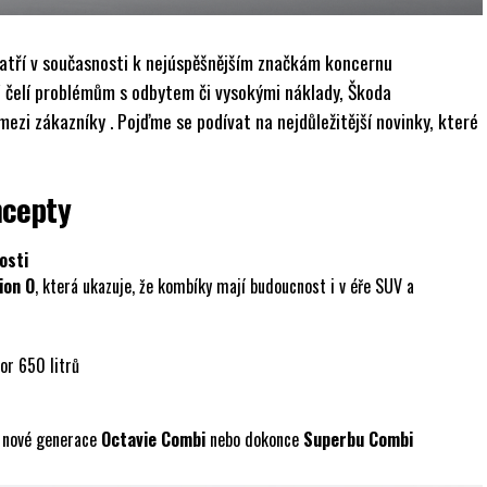
atří v současnosti k nejúspěšnějším značkám koncernu
 čelí problémům s odbytem či vysokými náklady, Škoda
mezi zákazníky . Pojďme se podívat na nejdůležitější novinky, které
ncepty
osti
ion O
, která ukazuje, že kombíky mají budoucnost i v éře SUV a
or 650 litrů
z nové generace
Octavie Combi
nebo dokonce
Superbu Combi