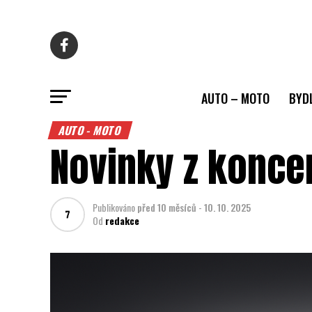
AUTO – MOTO
BYD
AUTO - MOTO
Novinky z konce
Publikováno
před 10 měsíců
-
10. 10. 2025
Od
redakce