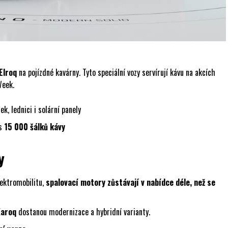
Elroq
na pojízdné kavárny. Tyto speciální vozy servírují kávu na akcích
Week.
k, lednici i solární panely
es
15 000 šálků kávy
y
lektromobilitu,
spalovací motory zůstávají v nabídce déle, než se
Karoq
dostanou modernizace a hybridní varianty.