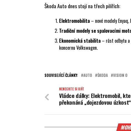
Škoda Auto dnes stojí na třech pilířích:
Elektromobilita
– nové modely Enyaq, E
Tradiční modely se spalovacími mot
Ekonomická stabilita
– růst odbytu a 
koncernu Volkswagen.
SOUVISEJÍCÍ ČLÁNKY:
AUTO
ŠKODA
VISION O
NENECHTE SI UJÍT
Vládce dálky: Elektromobil, kte
překonává „dojezdovou úzkost“
MOHL