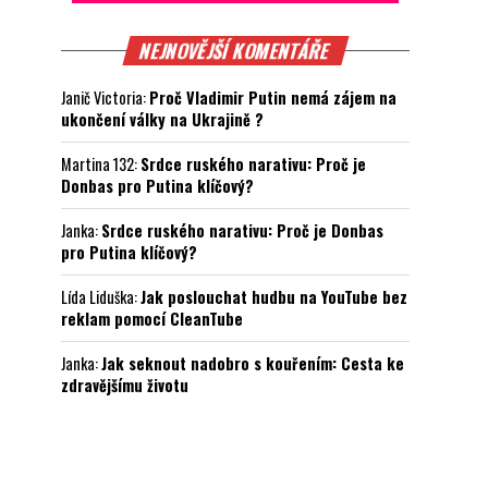
NEJNOVĚJŠÍ KOMENTÁŘE
Janič Victoria
:
Proč Vladimir Putin nemá zájem na
ukončení války na Ukrajině ?
Martina 132
:
Srdce ruského narativu: Proč je
Donbas pro Putina klíčový?
Janka
:
Srdce ruského narativu: Proč je Donbas
pro Putina klíčový?
Lída Liduška
:
Jak poslouchat hudbu na YouTube bez
reklam pomocí CleanTube
Janka
:
Jak seknout nadobro s kouřením: Cesta ke
zdravějšímu životu