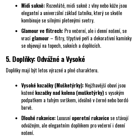
Midi sukně:
Rozevláté, midi sukně z vlny nebo kůže jsou
elegantní a univerzální základ šatníku, který se skvěle
kombinuje se silnými pletenými svetry.
Glamour ve flitrech:
Pro večerní, ale i denní nošení, se
vrací
glamour
– flitry, třpytivé peří a dekorativní kamínky
se objevují na topech, sukních a doplňcích.
5. Doplňky: Odvážné a Vysoké
Doplňky mají být letos výrazné a plné charakteru.
Vysoké kozačky (Mušketýrky):
Nejžhavější obuví jsou
kožené
kozačky nad kolena (mušketýrky)
s vysokým
podpatkem a tuhým svrškem, ideálně v černé nebo bordó
barvě.
Dlouhé rukavice:
Luxusní
operetní rukavice
se stávají
odvážným, ale elegantním doplňkem pro večerní i denní
nošení.