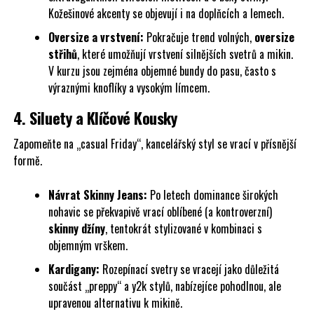
Kožešinové akcenty se objevují i na doplňcích a lemech.
Oversize a vrstvení:
Pokračuje trend volných,
oversize
střihů
, které umožňují vrstvení silnějších svetrů a mikin.
V kurzu jsou zejména objemné bundy do pasu, často s
výraznými knoflíky a vysokým límcem.
4. Siluety a Klíčové Kousky
Zapomeňte na „casual Friday“, kancelářský styl se vrací v přísnější
formě.
Návrat Skinny Jeans:
Po letech dominance širokých
nohavic se překvapivě vrací oblíbené (a kontroverzní)
skinny džíny
, tentokrát stylizované v kombinaci s
objemným vrškem.
Kardigany:
Rozepínací svetry se vracejí jako důležitá
součást „preppy“ a y2k stylů, nabízejíce pohodlnou, ale
upravenou alternativu k mikině.