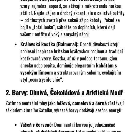
vzory, zejména leopard, se stávají z mikrotrendu horkou
stálicí. Nejde už jen o drobný akcent, ale o celistvé outfity
– od tlustých svetrů přes sukně až po kabáty. Pokud se
bojíte „total looku“, sáhněte po doplňcích, které dají
vašemu outfitu divoký a smyslný náboj.
Královská kostka (Balmoral):
Oproti divokosti stojí
noblesní inspirace britskou královskou rodinou a tradiční
kostkované vzory. Kostka, ať už v podobě tartanu, glen
checku nebo pepita, dominuje elegantním
kabátům s
vysokým límcem
a strukturovaným sukním, evokujícím
styl „countryside chic“.
2. Barvy: Ohnivá, Čokoládová a Arktická Modř
Zatímco neutrální tóny jako
béžová, camelová a černá
zůstávají
základem zimního šatníku, výrazné barvy dodávají sezóně energii.
Vášeň v červené:
Dominantní barvou je jednoznačně
ohnivě, až dráždivě červená
. Od signální syté barvy po