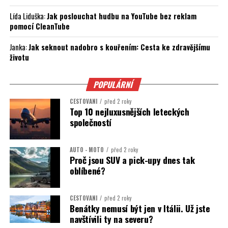
Lída Liduška
:
Jak poslouchat hudbu na YouTube bez reklam
pomocí CleanTube
Janka
:
Jak seknout nadobro s kouřením: Cesta ke zdravějšímu
životu
POPULÁRNÍ
CESTOVÁNÍ
před 2 roky
Top 10 nejluxusnějších leteckých
společností
AUTO - MOTO
před 2 roky
Proč jsou SUV a pick-upy dnes tak
oblíbené?
CESTOVÁNÍ
před 2 roky
Benátky nemusí být jen v Itálii. Už jste
navštívili ty na severu?