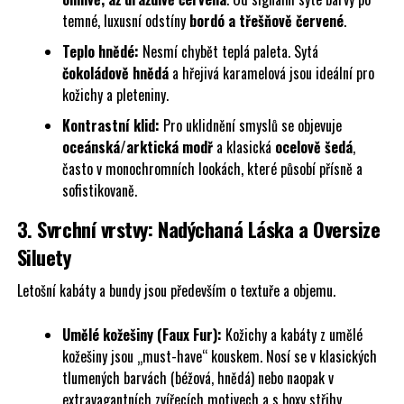
temné, luxusní odstíny
bordó a třešňově červené
.
Teplo hnědé:
Nesmí chybět teplá paleta. Sytá
čokoládově hnědá
a hřejivá karamelová jsou ideální pro
kožichy a pleteniny.
Kontrastní klid:
Pro uklidnění smyslů se objevuje
oceánská/arktická modř
a klasická
ocelově šedá
,
často v monochromních lookách, které působí přísně a
sofistikovaně.
3. Svrchní vrstvy: Nadýchaná Láska a Oversize
Siluety
Letošní kabáty a bundy jsou především o textuře a objemu.
Umělé kožešiny (Faux Fur):
Kožichy a kabáty z umělé
kožešiny jsou „must-have“ kouskem. Nosí se v klasických
tlumených barvách (béžová, hnědá) nebo naopak v
extravagantních zvířecích motivech a s boxy střihy.