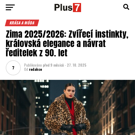
KRÁSA A MÓDA
Zima 2025/2026: Zvířecí instinkty,
královská elegance a návrat
ředitelek z 90. let
Publikováno
před 9 měsíců
-
27. 10. 2025
Od
redakce