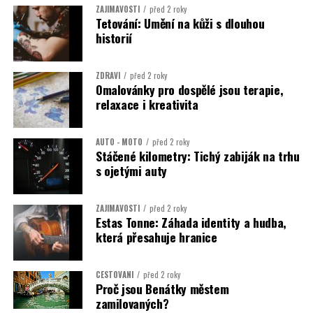
ZAJÍMAVOSTI
před 2 roky
Tetování: Umění na kůži s dlouhou
historií
ZDRAVÍ
před 2 roky
Omalovánky pro dospělé jsou terapie,
relaxace i kreativita
AUTO - MOTO
před 2 roky
Stáčené kilometry: Tichý zabiják na trhu
s ojetými auty
ZAJÍMAVOSTI
před 2 roky
Estas Tonne: Záhada identity a hudba,
která přesahuje hranice
CESTOVÁNÍ
před 2 roky
Proč jsou Benátky městem
zamilovaných?