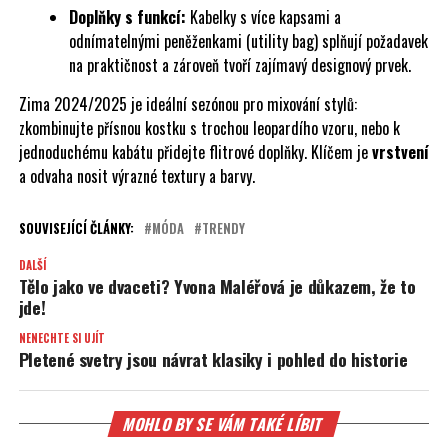
Doplňky s funkcí:
Kabelky s více kapsami a
odnímatelnými peněženkami (utility bag) splňují požadavek
na praktičnost a zároveň tvoří zajímavý designový prvek.
Zima 2024/2025 je ideální sezónou pro mixování stylů:
zkombinujte přísnou kostku s trochou leopardího vzoru, nebo k
jednoduchému kabátu přidejte flitrové doplňky. Klíčem je
vrstvení
a odvaha nosit výrazné textury a barvy.
SOUVISEJÍCÍ ČLÁNKY:
MÓDA
TRENDY
DALŠÍ
Tělo jako ve dvaceti? Yvona Maléřová je důkazem, že to
jde!
NENECHTE SI UJÍT
Pletené svetry jsou návrat klasiky i pohled do historie
MOHLO BY SE VÁM TAKÉ LÍBIT