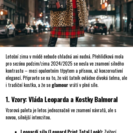
Letošní zima v módě nebude chladná ani nudná. Přehlídková mola
pro sezónu podzim/zima 2024/2025 se nesla ve znamení silného
kontrastu – mezi opulentním třpytem a přísnou, až konzervativní
elegancí. Připravte se na to, že váš šatník ovládne divoká šelma, ale
i tradiční kostka, a že se
glamour
vrátí v plné síle.
1. Vzory: Vláda Leoparda a Kostky Balmoral
Vzorová paleta je letos jednoznačně ve znamení návratů, ale s
novou, silnější intenzitou.
Leopardí síla (Leopard Print Total Look):
Zvířecí