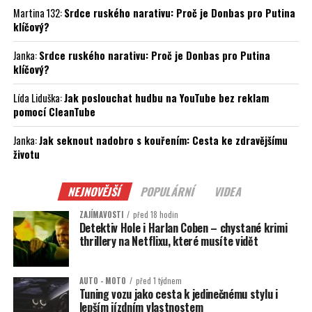
Martina 132
:
Srdce ruského narativu: Proč je Donbas pro Putina
klíčový?
Janka
:
Srdce ruského narativu: Proč je Donbas pro Putina
klíčový?
Lída Liduška
:
Jak poslouchat hudbu na YouTube bez reklam
pomocí CleanTube
Janka
:
Jak seknout nadobro s kouřením: Cesta ke zdravějšímu
životu
NEJNOVĚJŠÍ
POPULÁRNÍ
VIDEA
ZAJÍMAVOSTI
před 18 hodin
Detektiv Hole i Harlan Coben – chystané krimi
thrillery na Netflixu, které musíte vidět
AUTO - MOTO
před 1 týdnem
Tuning vozu jako cesta k jedinečnému stylu i
lepším jízdním vlastnostem