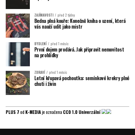
ZAJÍMAVOSTI
před 2 týdny
Bedna plná kouře: Konečně kniha o uzení, která
vás naučí udit jako mistr
BYDLENÍ
před 1 měsíc
První dojem prodává. Jak připravit nemovitost
na prohlídky
ZDRAVÍ
před 1 měsíc
Letní křupavá pochoutka: semínkové krekry plné
chuti i živin
PLUS 7
od
K-MEDIA
je označena
CC0 1.0 Univerzální