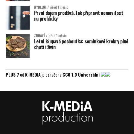
BYDLENÍ
před 1 měsíc
První dojem prodává. Jak připravit nemovitost
na prohlídky
ZDRAVÍ
před 1 měsíc
Letní křupavá pochoutka: semínkové krekry plné
chuti i živin
PLUS 7
od
K-MEDIA
je označena
CC0 1.0 Univerzální