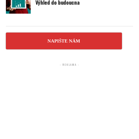
Výhled do budoucna
NAPIŠTE NÁM
- REKLAMA -