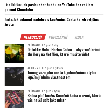
Lída Liduška
:
Jak poslouchat hudbu na YouTube bez reklam
pomocí CleanTube
Janka
:
Jak seknout nadobro s kouřením: Cesta ke zdravějšímu
životu
NEJNOVĚJŠÍ
POPULÁRNÍ
VIDEA
ZAJÍMAVOSTI
před 2 dny
Detektiv Hole i Harlan Coben – chystané krimi
thrillery na Netflixu, které musíte vidět
AUTO - MOTO
před 1 týdnem
Tuning vozu jako cesta k jedinečnému stylu i
lepším jízdním vlastnostem
ZAJÍMAVOSTI
před 2 týdny
Bedna plná kouře: Konečně kniha o uzení, která
vás naučí udit jako mistr